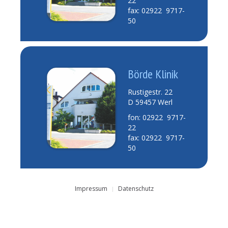
22
fax: 02922 9717-
50
Börde Klinik
Rustigestr. 22
D 59457 Werl
fon: 02922 9717-
22
fax: 02922 9717-
50
Impressum
Datenschutz