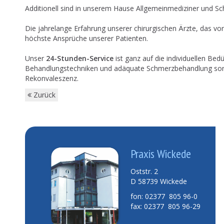
Additionell sind in unserem Hause Allgemeinmediziner und Sc
Die jahrelange Erfahrung unserer chirurgischen Ärzte, das vorb
höchste Ansprüche unserer Patienten.
Unser
24-Stunden-Service
ist ganz auf die individuellen Be
Behandlungstechniken und adäquate Schmerzbehandlung sorge
Rekonvaleszenz.
Zurück
Praxis Wickede
Oststr. 2
D 58739 Wickede
fon: 02377 805 96-0
fax: 02377 805 96-29