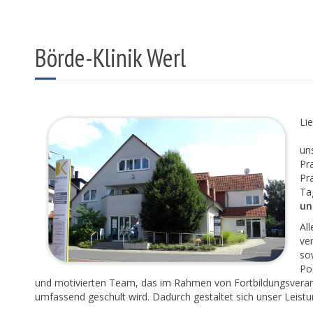
Börde-Klinik Werl
Li
un
Pr
Pr
Ta
un
All
ve
so
Po
und motivierten Team, das im Rahmen von Fortbildungsverans
umfassend geschult wird. Dadurch gestaltet sich unser Leis