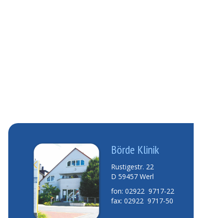
Börde Klinik
Rustigestr. 22
D 59457 Werl
fon: 02922 9717-22
fax: 02922 9717-50